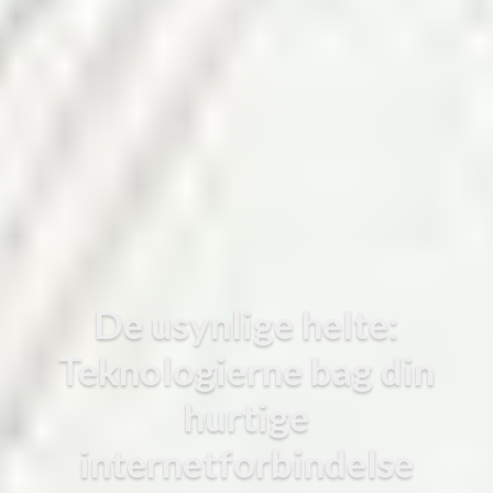
De usynlige helte:
Teknologierne bag din
hurtige
internetforbindelse