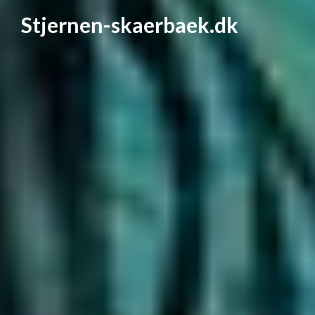
Stjernen-skaerbaek.dk