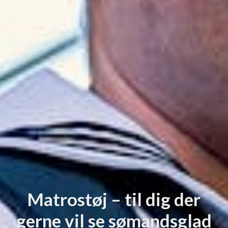
Matrostøj – til dig der
gerne vil se sømandsglad