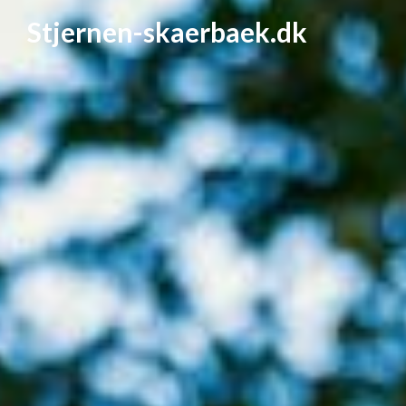
Stjernen-skaerbaek.dk