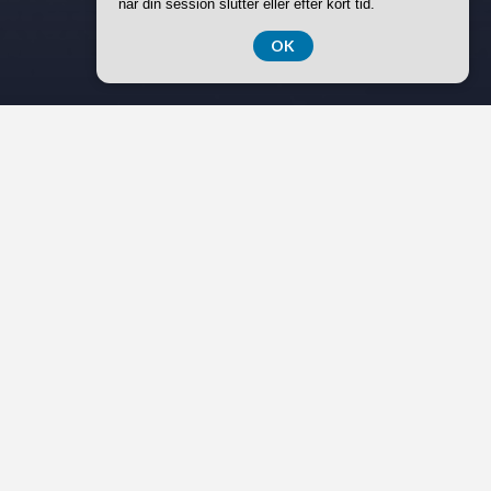
når din session slutter eller efter kort tid.
OK
I dag er det ikke nok at have en god virksomhed – du skal også
være synlig dér, hvor dine kunder befinder sig. Og det er online.
For lokale virksomheder betyder det, at professionel
videoannoncering ikke længere er luksusfænomen, men en
nødvendighed, hvis du gerne vil konkurrere med større brands
og nå ud til nye kunder.
Det interessante er, at mange små og mellemstore virksomheder