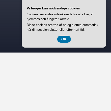
Vi bruger kun nødvendige cookies
Cookies anvendes udelukkende for at sikre, at
hjemmesiden fungerer korrekt.
Disse cookies sættes af os og slettes automatisk,
når din session slutter eller efter kort tid.
OK
I en verden, hvor teknologien konstant udvikler sig, og
nye produkter lanceres i et hastigt tempo, står mange