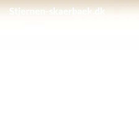
Stjernen-skaerbaek.dk